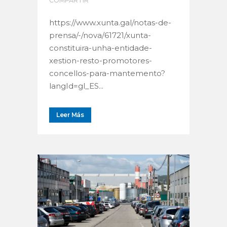
COMPARTIR
https://www.xunta.gal/notas-de-
prensa/-/nova/61721/xunta-
constituira-unha-entidade-
xestion-resto-promotores-
concellos-para-mantemento?
langId=gl_ES...
Leer Más