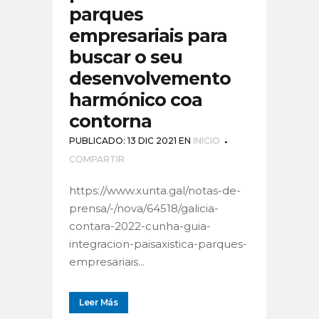
parques
empresariais para
buscar o seu
desenvolvemento
harmónico coa
contorna
PUBLICADO: 13 DIC 2021
EN
INICIO
COMPARTIR
https://www.xunta.gal/notas-de-
prensa/-/nova/64518/galicia-
contara-2022-cunha-guia-
integracion-paisaxistica-parques-
empresariais...
Leer Más