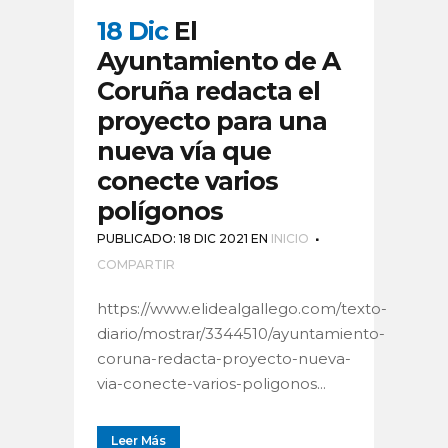
18 Dic
El
Ayuntamiento de A
Coruña redacta el
proyecto para una
nueva vía que
conecte varios
polígonos
PUBLICADO: 18 DIC 2021
EN
INICIO
COMPARTIR
https://www.elidealgallego.com/texto-
diario/mostrar/3344510/ayuntamiento-
coruna-redacta-proyecto-nueva-
via-conecte-varios-poligonos...
Leer Más