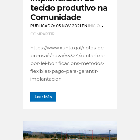
tecido produtivo na
Comunidade
PUBLICADO: 05 NOV 2021
EN
INICIO
COMPARTIR
https://www.xunta.gal/notas-de-
prensa/-/nova/63324/xunta-fixa-
por-lei-bonificacions-metodos-
flexibles-pago-para-garantir-
implantacion...
Leer Más