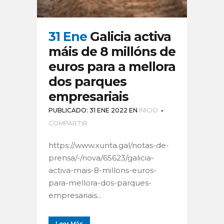
31 Ene
Galicia activa
máis de 8 millóns de
euros para a mellora
dos parques
empresariais
PUBLICADO: 31 ENE 2022
EN
INICIO
COMPARTIR
https://www.xunta.gal/notas-de-
prensa/-/nova/65623/galicia-
activa-mais-8-millons-euros-
para-mellora-dos-parques-
empresariais...
Leer Más