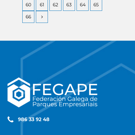
60
61
62
63
64
65
66
986 33 92 48