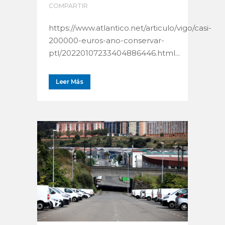
COMPARTIR
https://www.atlantico.net/articulo/vigo/casi-
200000-euros-ano-conservar-
ptl/20220107233404886446.html...
Leer Más