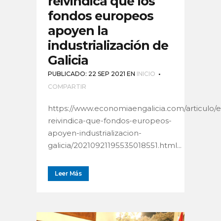
reivindica que los
fondos europeos
apoyen la
industrialización de
Galicia
PUBLICADO: 22 SEP 2021
EN
INICIO
COMPARTIR
https://www.economiaengalicia.com/articulo/
reivindica-que-fondos-europeos-
apoyen-industrializacion-
galicia/20210921195535018551.html...
Leer Más