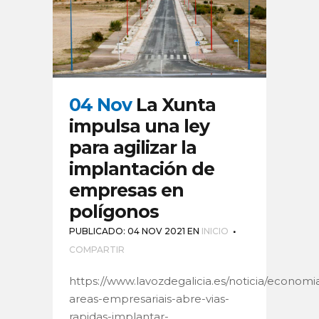
04 Nov
La Xunta
impulsa una ley
para agilizar la
implantación de
empresas en
polígonos
PUBLICADO: 04 NOV 2021
EN
INICIO
COMPARTIR
https://www.lavozdegalicia.es/noticia/economia
areas-empresariais-abre-vias-
rapidas-implantar-