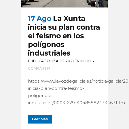
17 Ago
La Xunta
inicia su plan contra
el feísmo en los
polígonos
industriales
PUBLICADO: 17 AGO 2021
EN
INICIO
COMPARTIR
https://www.lavozdegalicia.es/noticia/galicia/2
inicia-plan-contra-feismo-
poligonos-
industriales/00031629140485882433467.htm...
Leer Más