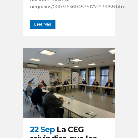
negocios/00031636045351771933158.htm...
Leer Más
22 Sep
La CEG