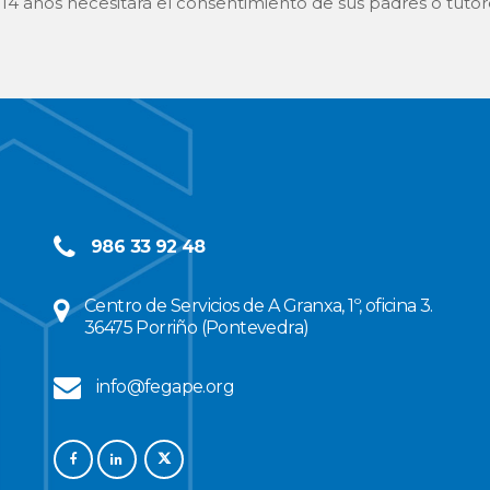
4 años necesitará el consentimiento de sus padres o tutor
986 33 92 48
Centro de Servicios de A Granxa, 1º, oficina 3.
36475 Porriño (Pontevedra)
info@fegape.org