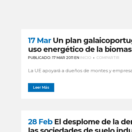
17 Mar
Un plan galaicoportu
uso energético de la bioma
PUBLICADO: 17 MAR 2011
EN
INICIO
COMPARTIR
La UE apoyará a dueños de montes y empresas
Leer Más
28 Feb
El desplome de la de
las sociedades de suelo indu