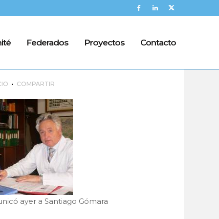
ité
Federados
Proyectos
Contacto
n para arreglar el vial de
CIO
COMPARTIR
unicó ayer a Santiago Gómara