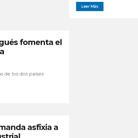
Leer Más
gués fomenta el
sa
 de los dos países
manda asfixia a
strial