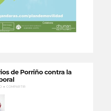
os de Porriño contra la
boral
IO
COMPARTIR