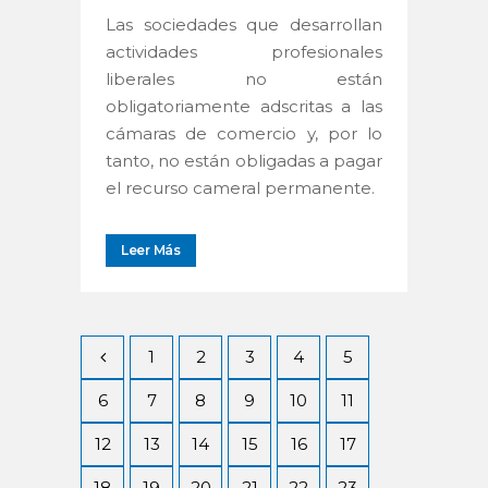
Las sociedades que desarrollan
actividades profesionales
liberales no están
obligatoriamente adscritas a las
cámaras de comercio y, por lo
tanto, no están obligadas a pagar
el recurso cameral permanente.
Leer Más
1
2
3
4
5
6
7
8
9
10
11
12
13
14
15
16
17
18
19
20
21
22
23