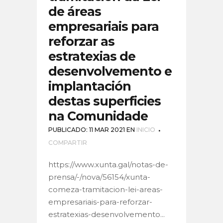
de áreas
empresariais para
reforzar as
estratexias de
desenvolvemento e
implantación
destas superficies
na Comunidade
PUBLICADO: 11 MAR 2021
EN
INICIO
COMPARTIR
https://www.xunta.gal/notas-de-
prensa/-/nova/56154/xunta-
comeza-tramitacion-lei-areas-
empresariais-para-reforzar-
estratexias-desenvolvemento...