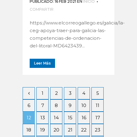
PUBLICADO: 16 FEB 2021
EN
INICIO
COMPARTIR
https://www.elcorreogallego.es/galicia/la-
ceg-apoya-traer-para-galicia-las-
competencias-de-ordenacion-
del-litoral-MD6423439...
Leer Más
1
2
3
4
5
6
7
8
9
10
11
12
13
14
15
16
17
18
19
20
21
22
23