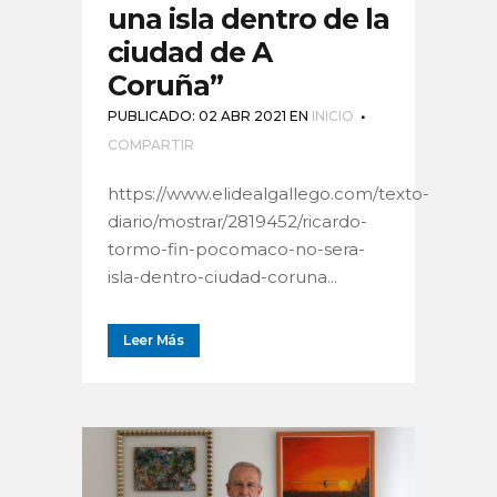
una isla dentro de la
ciudad de A
Coruña”
PUBLICADO: 02 ABR 2021
EN
INICIO
COMPARTIR
https://www.elidealgallego.com/texto-
diario/mostrar/2819452/ricardo-
tormo-fin-pocomaco-no-sera-
isla-dentro-ciudad-coruna...
Leer Más