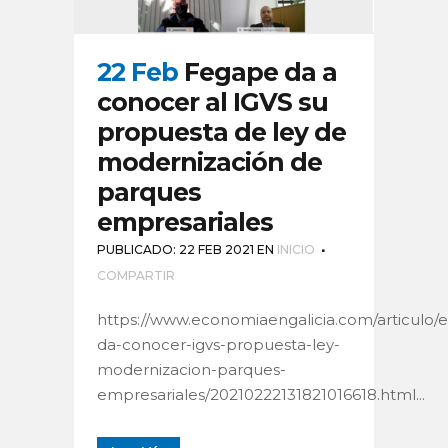
22 Feb
Fegape da a
conocer al IGVS su
propuesta de ley de
modernización de
parques
empresariales
PUBLICADO: 22 FEB 2021
EN
INICIO
COMPARTIR
https://www.economiaengalicia.com/articulo
da-conocer-igvs-propuesta-ley-
modernizacion-parques-
empresariales/20210222131821016618.html...