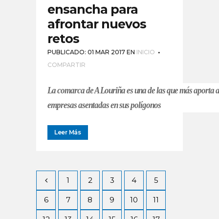
ensancha para
afrontar nuevos
retos
PUBLICADO: 01 MAR 2017
EN
INICIO
COMPARTIR
La comarca de A Louriña es una de las que más aporta al
empresas asentadas en sus polígonos
Leer Más
1
2
3
4
5
6
7
8
9
10
11