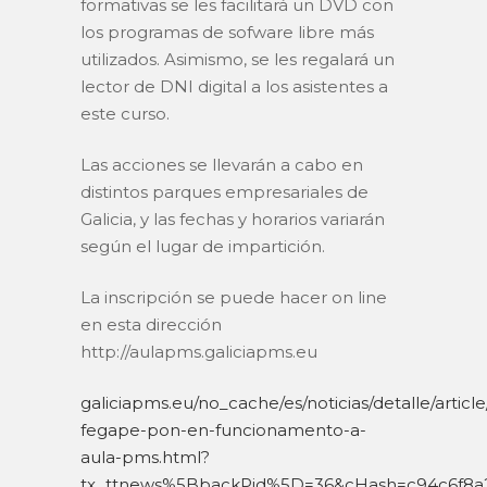
formativas se les facilitará un DVD con
los programas de sofware libre más
utilizados. Asimismo, se les regalará un
lector de DNI digital a los asistentes a
este curso.
Las acciones se llevarán a cabo en
distintos parques empresariales de
Galicia, y las fechas y horarios variarán
según el lugar de impartición.
La inscripción se puede hacer on line
en esta dirección
http://aulapms.galiciapms.eu
galiciapms.eu/no_cache/es/noticias/detalle/article
fegape-pon-en-funcionamento-a-
aula-pms.html?
tx_ttnews%5BbackPid%5D=36&cHash=c94c6f8a