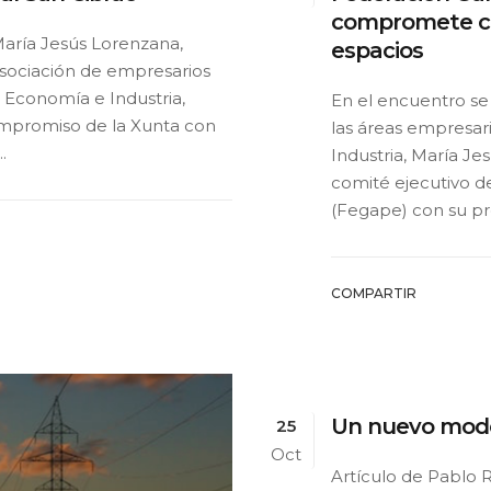
compromete col
María Jesús Lorenzana,
espacios
asociación de empresarios
 Economía e Industria,
En el encuentro se 
compromiso de la Xunta con
las áreas empresar
.
Industria, María J
comité ejecutivo d
(Fegape) con su pres
COMPARTIR
Un nuevo model
25
Oct
Artículo de Pablo 