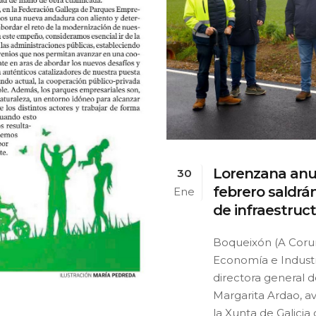
Lorenzana anu
30
febrero saldrán
Ene
de infraestruc
Boqueixón (A Coruñ
Economía e Industr
directora general d
Margarita Ardao, a
la Xunta de Galicia c