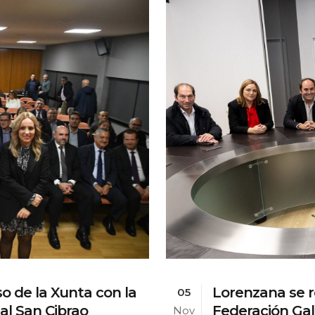
o de la Xunta con la
Lorenzana se r
05
al San Cibrao
Federación Gal
Nov